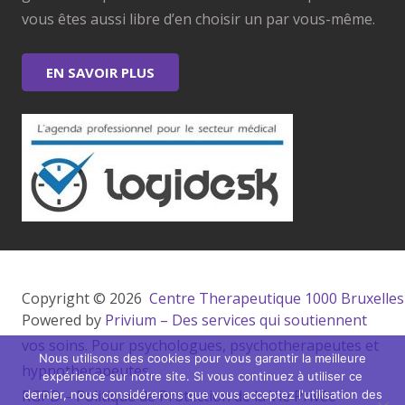
vous êtes aussi libre d’en choisir un par vous-même.
EN SAVOIR PLUS
Copyright © 2026 
 Centre Therapeutique 1000 Bruxelles
Powered by
Privium – Des services qui soutiennent
vos soins. Pour psychologues, psychotherapeutes et
Nous utilisons des cookies pour vous garantir la meilleure
hypnotherapeutes.
expérience sur notre site. Si vous continuez à utiliser ce
RGPD – Politique de Protection de la Vie Privée
dernier, nous considérerons que vous acceptez l'utilisation des