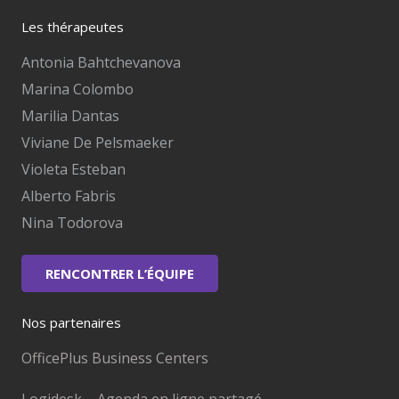
Les thérapeutes
Antonia Bahtchevanova
Marina Colombo
Marilia Dantas
Viviane De Pelsmaeker
Violeta Esteban
Alberto Fabris
Nina Todorova
RENCONTRER L’ÉQUIPE
Nos partenaires
OfficePlus Business Centers
Logidesk – Agenda en ligne partagé