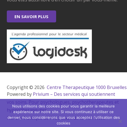
EN SAVOIR PLUS
Copyright © 2026 
 Centre Therapeutique 1000 Bruxelles
Powered by
Privium – Des services qui soutiennent
vos soins. Pour psychologues, psychotherapeutes et
Nous utilisons des cookies pour vous garantir la meilleure
hypnotherapeutes.
expérience sur notre site. Si vous continuez à utiliser ce
RGPD – Politique de Protection de la Vie Privée
dernier, nous considérerons que vous acceptez l'utilisation des
cookies