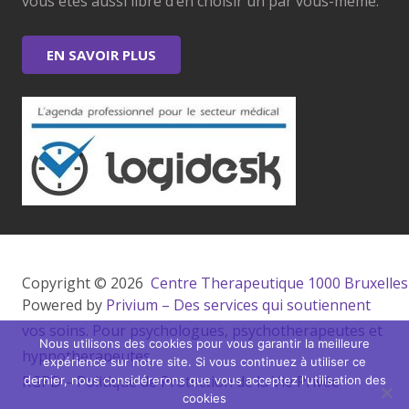
vous êtes aussi libre d’en choisir un par vous-même.
EN SAVOIR PLUS
Copyright © 2026 
 Centre Therapeutique 1000 Bruxelles
Powered by
Privium – Des services qui soutiennent
vos soins. Pour psychologues, psychotherapeutes et
Nous utilisons des cookies pour vous garantir la meilleure
hypnotherapeutes.
expérience sur notre site. Si vous continuez à utiliser ce
RGPD – Politique de Protection de la Vie Privée
dernier, nous considérerons que vous acceptez l'utilisation des
cookies